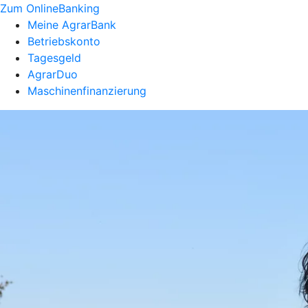
Zum OnlineBanking
Meine AgrarBank
Betriebskonto
Tagesgeld
AgrarDuo
Maschinenfinanzierung